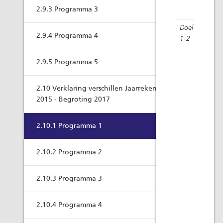
Diver
2.9.3 Programma 3
gerin
Doel
Goede 
2.9.4 Programma 4
1-2
kwanti
opperv
2.9.5 Programma 5
Subsi
Ontwi
Progr
2.10 Verklaring verschillen Jaarrekening
Water
2015 - Begroting 2017
Afloo
2.10.1 Programma 1
water
Afloo
2.10.2 Programma 2
Raing
Voorz
2.10.3 Programma 3
Grond
Appar
2.10.4 Programma 4
Diver