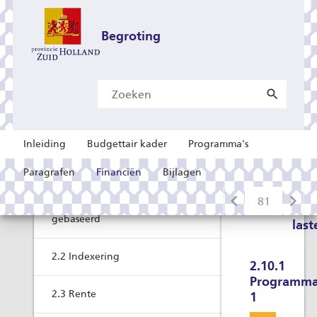
Begroting
en
Inleiding
Budgettair kader
Programma's
verantwoording
2 Toelichting baten en lasten
2
Paragrafen
Financiën
Bijlagen
Toel
bat
2.1 Gronden waarop de ramingen zijn
en
gebaseerd
last
2.2 Indexering
2.10.1
Programm
2.3 Rente
1