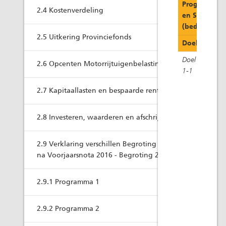
Programma 1 
2.4 Kostenverdeling
en Schoon
(bedragen x 
2.5 Uitkering Provinciefonds
Doel
Toelic
Doel
Duurz
2.6 Opcenten Motorrijtuigenbelasting
1-1
overs
watero
2.7 Kapitaallasten en bespaarde rente
Onder
Water
2.8 Investeren, waarderen en afschrijven
Water
klimaa
2.9 Verklaring verschillen Begroting 2016
Afloo
na Voorjaarsnota 2016 - Begroting 2017
schak
Water
2.9.1 Programma 1
Proje
2.9.2 Programma 2
Appar