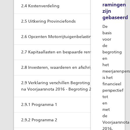
ramingen
2.4 Kostenverdeling
zijn
gebaseerd
2.5 Uitkering Provinciefonds
De
basis
2.6 Opcenten Motorrijtuigenbelasting
voor
de
2.7 Kapitaallasten en bespaarde rente
begroting
en
het
2.8 Investeren, waarderen en afschrijven
meerjarenpers
is het
2.9 Verklaring verschillen Begroting 2016
financieel
na Voorjaarsnota 2016 - Begroting 2017
perspectief
tot
en
2.9.1 Programma 1
met
de
2.9.2 Programma 2
Voorjaarsnota
2016.