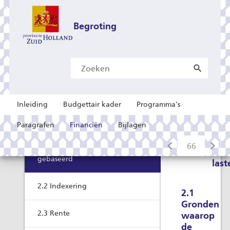
Begroting
en
Inleiding
Budgettair kader
Programma's
verantwoording
2 Toelichting baten en lasten
2
Paragrafen
Financiën
Bijlagen
Toel
bat
2.1 Gronden waarop de ramingen zijn
en
gebaseerd
last
2.2 Indexering
2.1
Gronden
2.3 Rente
waarop
de