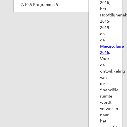
2016,
2.10.5 Programma 5
het
Hoofdlijnena
2015-
2019
en
de
Meicirculaire
2016
.
Voor
de
ontwikkeling
van
de
financiële
ruimte
wordt
verwezen
naar
het