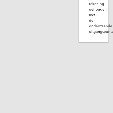
rekening
gehouden
met
de
onderstaande
uitgangspunt